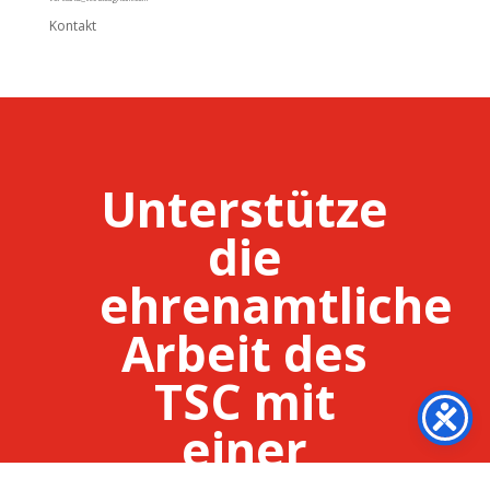
Unterstütze
die
ehrenamtliche
Arbeit des
TSC mit
einer
Spende!
Fördere u.a. die Kinder- und Jugendarbeit
des TSC und investiere in das Ehrenamt!
Spendenkonto:
Tauch-Sport-Club Bietigheim
e.V.
DE44 6045 0050 0007 7645 90
mehr Informationen