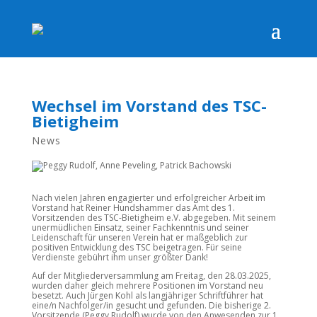
Wechsel im Vorstand des TSC-
Bietigheim
News
Nach vielen Jahren engagierter und erfolgreicher Arbeit im
Vorstand hat Reiner Hundshammer das Amt des 1.
Vorsitzenden des TSC-Bietigheim e.V. abgegeben. Mit seinem
unermüdlichen Einsatz, seiner Fachkenntnis und seiner
Leidenschaft für unseren Verein hat er maßgeblich zur
positiven Entwicklung des TSC beigetragen. Für seine
Verdienste gebührt ihm unser größter Dank!
Auf der Mitgliederversammlung am Freitag, den 28.03.2025,
wurden daher gleich mehrere Positionen im Vorstand neu
besetzt. Auch Jürgen Kohl als langjähriger Schriftführer hat
eine/n Nachfolger/in gesucht und gefunden. Die bisherige 2.
Vorsitzende (Peggy Rudolf) wurde von den Anwesenden zur 1.