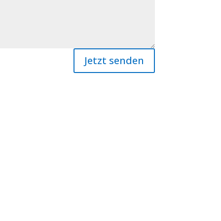
Jetzt senden
iner Spende!
amt!