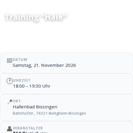
Training Jugend
Training “Haie”
📅
DATUM
Samstag, 21. November 2026
🕐
UHRZEIT
18:00 – 19:30 Uhr
📍
ORT
Hallenbad Bissingen
Bahnhofstr., 74321 Bietigheim-Bissingen
👤
VERANSTALTER