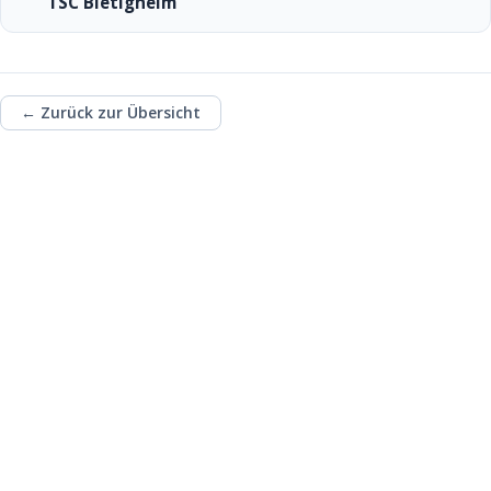
TSC Bietigheim
← Zurück zur Übersicht
Unterstütze die
ehrenamtliche Arbeit
des TSC mit einer
Spende!
Fördere u.a. die Kinder- und Jugendarbeit
des TSC und investiere in das Ehrenamt!
Spendenkonto:
Tauch-Sport-Club Bietigheim
e.V.