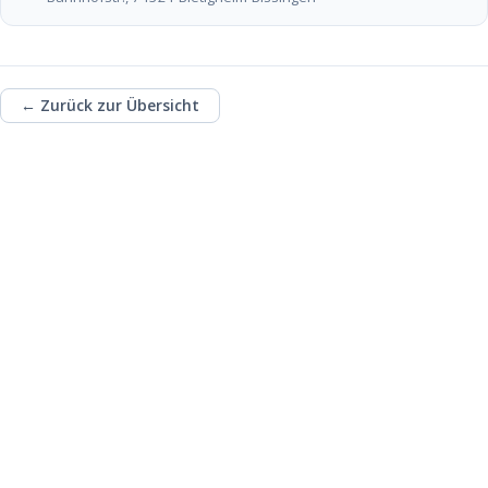
← Zurück zur Übersicht
Unterstütze die
ehrenamtliche Arbeit
des TSC mit einer
Spende!
Fördere u.a. die Kinder- und Jugendarbeit
des TSC und investiere in das Ehrenamt!
Spendenkonto:
Tauch-Sport-Club Bietigheim
e.V.