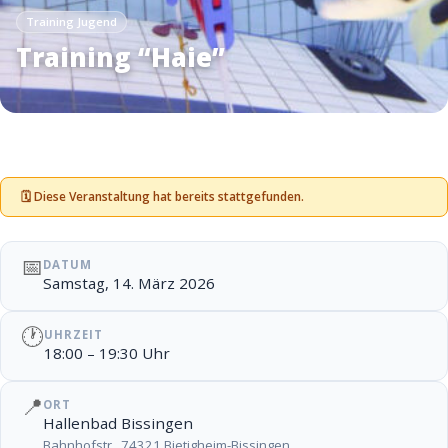
Training Jugend
Training “Haie”
🗓 Diese Veranstaltung hat bereits stattgefunden.
📅
DATUM
Samstag, 14. März 2026
🕐
UHRZEIT
18:00 – 19:30 Uhr
📍
ORT
Hallenbad Bissingen
Bahnhofstr., 74321 Bietigheim-Bissingen