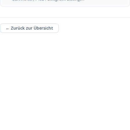
← Zurück zur Übersicht
Unterstütze die
ehrenamtliche Arbeit
des TSC mit einer
Spende!
Fördere u.a. die Kinder- und Jugendarbeit
des TSC und investiere in das Ehrenamt!
Spendenkonto:
Tauch-Sport-Club Bietigheim
e.V.