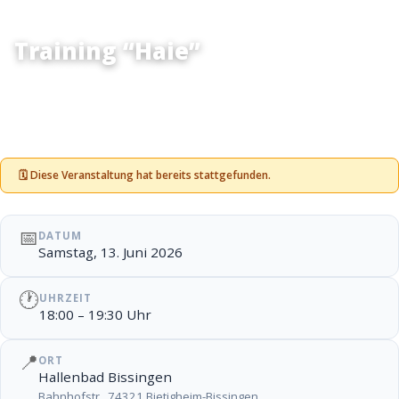
Training Jugend
Training “Haie”
🗓 Diese Veranstaltung hat bereits stattgefunden.
📅
DATUM
Samstag, 13. Juni 2026
🕐
UHRZEIT
18:00 – 19:30 Uhr
📍
ORT
Hallenbad Bissingen
Bahnhofstr., 74321 Bietigheim-Bissingen