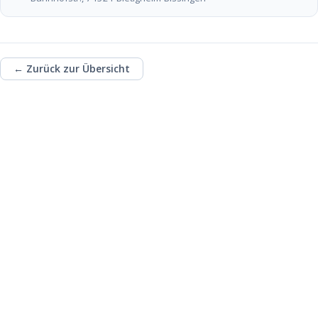
← Zurück zur Übersicht
Unterstütze die
ehrenamtliche Arbeit
des TSC mit einer
Spende!
Fördere u.a. die Kinder- und Jugendarbeit
des TSC und investiere in das Ehrenamt!
Spendenkonto:
Tauch-Sport-Club Bietigheim
e.V.