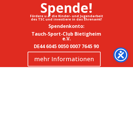
Spende!
Fördere u.a. die Kinder- und Jugendarbeit
des TSC und investiere in das Ehrenamt!
Spendenkonto:
Tauch-Sport-Club Bietigheim
e.V.
DE44 6045 0050 0007 7645 90
mehr Informationen
4
5
Impressum
|
Datenschutz
|
Kontakt
© 2026 TSC-Bietigheim e.V.