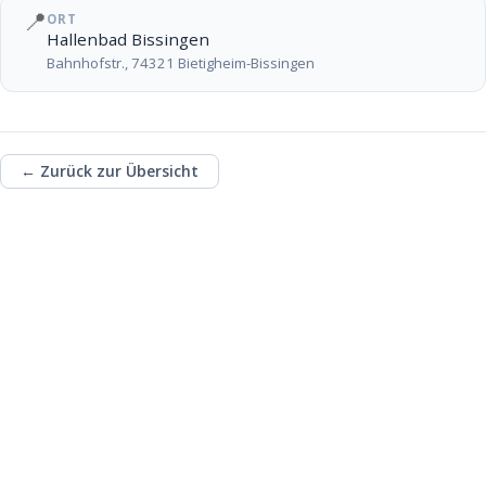
📍
ORT
Hallenbad Bissingen
Bahnhofstr., 74321 Bietigheim-Bissingen
← Zurück zur Übersicht
Unterstütze die
ehrenamtliche Arbeit
des TSC mit einer
Spende!
Fördere u.a. die Kinder- und Jugendarbeit
des TSC und investiere in das Ehrenamt!
Spendenkonto: