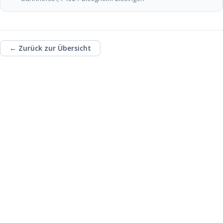
← Zurück zur Übersicht
Unterstütze die
ehrenamtliche Arbeit
des TSC mit einer
Spende!
Fördere u.a. die Kinder- und Jugendarbeit
des TSC und investiere in das Ehrenamt!
Spendenkonto:
Tauch-Sport-Club Bietigheim
e.V.