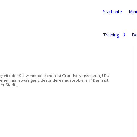
Startseite
Mein
Training
Do
igkeit oder Schwimmabzeichen ist Grundvoraussetzung! Du
rferien mal etwas ganz Besonderes ausprobieren? Dann ist
r Stadt...