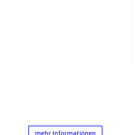
 die ehrenamtliche Arbeit des TSC mit e
dere u.a. die Kinder- und Jugendarbeit des TSC und investiere in das Ehren
Spendenkonto:
Tauch-Sport-Club Bietigheim e.V.
DE44 6045 0050 0007 7645 90
mehr Informationen