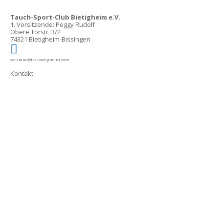
Tauch-Sport-Club Bietigheim e.V.
1. Vorsitzende: Peggy Rudolf
Obere Torstr. 3/2
74321 Bietigheim-Bissingen

vorstand@tsc-bietigheim.com
Kontakt
iner Spende!
amt!