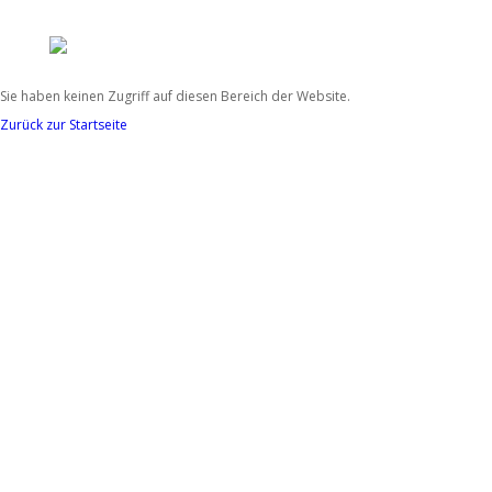
Sie haben keinen Zugriff auf diesen Bereich der Website.
Zurück zur Startseite
Unterstütze die
ehrenamtliche Arbeit
des TSC mit einer
Spende!
Fördere u.a. die Kinder- und Jugendarbeit
des TSC und investiere in das Ehrenamt!
Spendenkonto:
Tauch-Sport-Club Bietigheim
e.V.
DE44 6045 0050 0007 7645 90
mehr Informationen