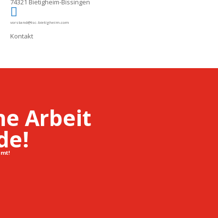
74321 Bietigheim-Bissingen

vorstand@tsc-bietigheim.com
Kontakt
he Arbeit
de!
amt!