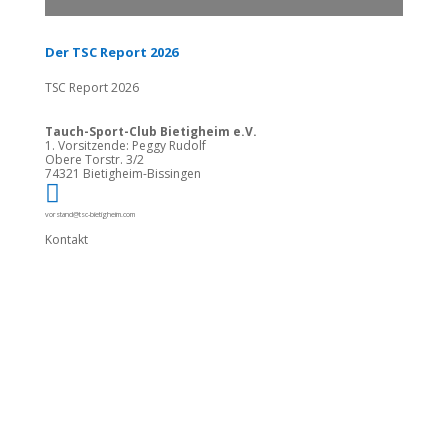
Der TSC Report 2026
TSC Report 2026
Tauch-Sport-Club Bietigheim e.V.
1. Vorsitzende: Peggy Rudolf
Obere Torstr. 3/2
74321 Bietigheim-Bissingen

vorstand@tsc-bietigheim.com
Kontakt
Unterstütze die
ehrenamtliche Arbeit
des TSC mit einer