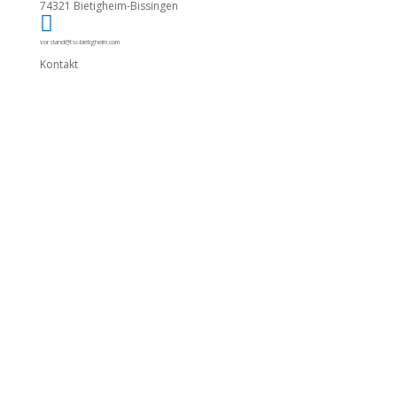
74321 Bietigheim-Bissingen

vorstand@tsc-bietigheim.com
Kontakt
Unterstütze die
ehrenamtliche Arbeit
des TSC mit einer
Spende!
Fördere u.a. die Kinder- und Jugendarbeit
des TSC und investiere in das Ehrenamt!
Spendenkonto:
Tauch-Sport-Club Bietigheim
e.V.
DE44 6045 0050 0007 7645 90